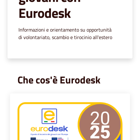
segnalazioni
Eurodesk
News
Informazioni e orientamento su opportunità
Eventi
di volontariato, scambio e tirocinio all'estero
Seguici
su
Che cos'è Eurodesk