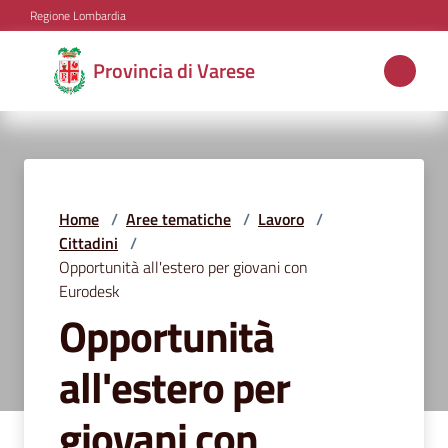
Vai al contenuto
Vai alla navigazione
Vai al footer
Regione Lombardia
Provincia
Provincia di Varese
di
Varese
Aree
Home
/
Aree tematiche
/
Lavoro
/
tematiche
Cittadini
/
Opportunità all'estero per giovani con
Eurodesk
Opportunità
Amministrazione
all'estero per
Servizi
giovani con
e