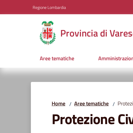
Vai al contenuto
Vai alla navigazione
Vai al footer
Regione Lombardia
Provincia di Vares
Aree tematiche
Amministrazio
Home
Aree tematiche
Protezi
/
/
Protezione Civ