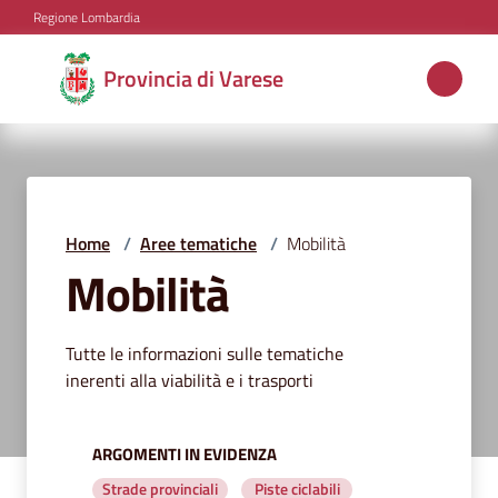
Vai al contenuto
Vai alla navigazione
Vai al footer
Regione Lombardia
Provincia
Provincia di Varese
di
Varese
Aree
Home
/
Aree tematiche
/
Mobilità
tematiche
Mobilità
Tutte le informazioni sulle tematiche
Amministrazione
inerenti alla viabilità e i trasporti
Servizi
ARGOMENTI IN EVIDENZA
e
Strade provinciali
Piste ciclabili