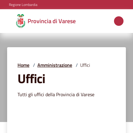
Vai al contenuto
Vai alla navigazione
Vai al footer
Regione Lombardia
Provincia
Provincia di Varese
di
Varese
Aree
Home
/
Amministrazione
/
Uffici
tematiche
Uffici
Tutti gli uffici della Provincia di Varese
Amministrazione
Servizi
e