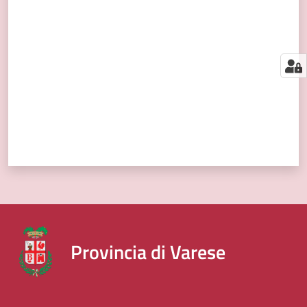
segnalazioni
Valuta da 1 a 5 stelle
News
Menu selezionato
Eventi
Seguici
su
Provincia di Varese