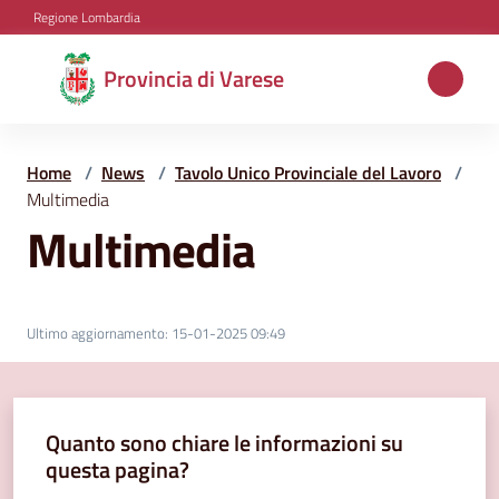
Vai al contenuto
Vai alla navigazione
Vai al footer
Regione Lombardia
Provincia
Provincia di Varese
di
Varese
Home
/
News
/
Tavolo Unico Provinciale del Lavoro
/
Multimedia
Multimedia
Aree
tematiche
Ultimo aggiornamento
:
15-01-2025 09:49
Amministrazione
Quanto sono chiare le informazioni su
Servizi
questa pagina?
e