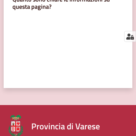
segnalazioni
questa pagina?
News
Valuta da 1 a 5 stelle
Menu selezionato
Eventi
Seguici
su
Provincia di Varese