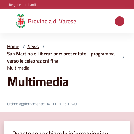
Vai al contenuto
Vai alla navigazione
Vai al footer
Regione Lombardia
Provincia
Provincia di Varese
di
Varese
Home
/
News
/
San Martino e Liberazione: presentato il programma
/
verso le celebrazioni finali
Aree
Multimedia
tematiche
Multimedia
Amministrazione
Ultimo aggiornamento
:
14-11-2025 11:40
Servizi
e
Quanto sono chiare le informazioni su