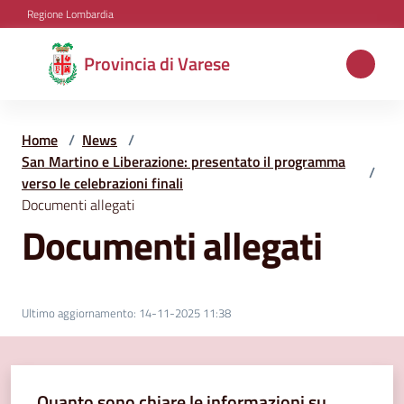
Vai al contenuto
Vai alla navigazione
Vai al footer
Regione Lombardia
Provincia
Provincia di Varese
di
Varese
Home
/
News
/
San Martino e Liberazione: presentato il programma
/
verso le celebrazioni finali
Aree
Documenti allegati
tematiche
Documenti allegati
Amministrazione
Ultimo aggiornamento
:
14-11-2025 11:38
Servizi
e
Quanto sono chiare le informazioni su