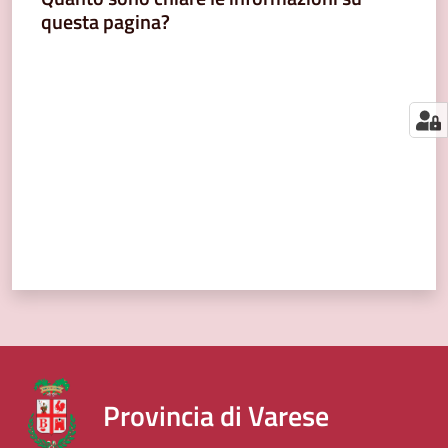
segnalazioni
questa pagina?
News
Valuta da 1 a 5 stelle
Menu selezionato
Eventi
Seguici
su
Provincia di Varese