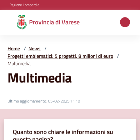
Vai al contenuto
Vai alla navigazione
Vai al footer
Regione Lombardia
Provincia
Provincia di Varese
di
Varese
Home
/
News
/
Progetti emblematici: 5 progetti, 8 milioni di euro
/
Multimedia
Aree
Multimedia
tematiche
Amministrazione
Ultimo aggiornamento
:
05-02-2025 11:10
Servizi
Quanto sono chiare le informazioni su
e
questa pagina?