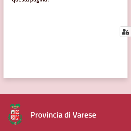
segnalazioni
Valuta da 1 a 5 stelle
News
Menu selezionato
Eventi
Seguici
su
Provincia di Varese