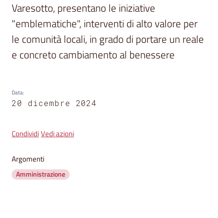
segnalazioni
Varesotto, presentano le iniziative 
"emblematiche", interventi di alto valore per 
News
le comunità locali, in grado di portare un reale 
Menu selezionato
Eventi
e concreto cambiamento al benessere
Data
:
Seguici
20 dicembre 2024
su
Condividi
Vedi azioni
Argomenti
Amministrazione