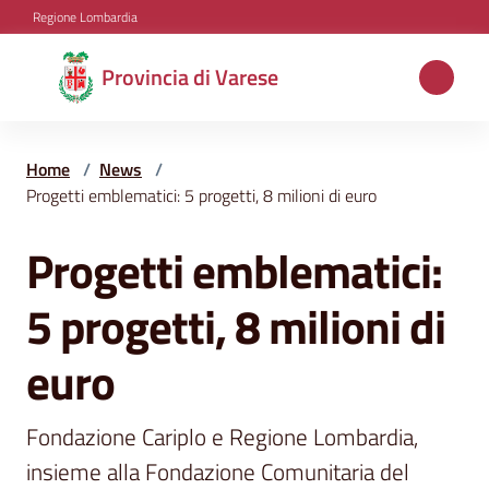
Vai al contenuto
Vai alla navigazione
Vai al footer
Regione Lombardia
Provincia
Provincia di Varese
di
Varese
Home
/
News
/
Progetti emblematici: 5 progetti, 8 milioni di euro
Aree
Progetti emblematici:
Salta al contenuto
tematiche
5 progetti, 8 milioni di
Amministrazione
euro
Fondazione Cariplo e Regione Lombardia, 
Servizi
e
insieme alla Fondazione Comunitaria del 