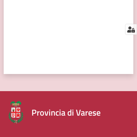
segnalazioni
Valuta da 1 a 5 stelle
News
Menu selezionato
Eventi
Seguici
su
Provincia di Varese