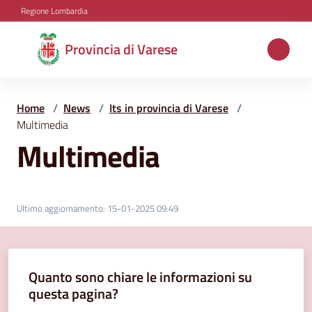
Vai al contenuto
Vai alla navigazione
Vai al footer
Regione Lombardia
Provincia
Provincia di Varese
di
Varese
Home
/
News
/
Its in provincia di Varese
/
Multimedia
Multimedia
Aree
tematiche
Ultimo aggiornamento
:
15-01-2025 09:49
Amministrazione
Quanto sono chiare le informazioni su
Servizi
questa pagina?
e