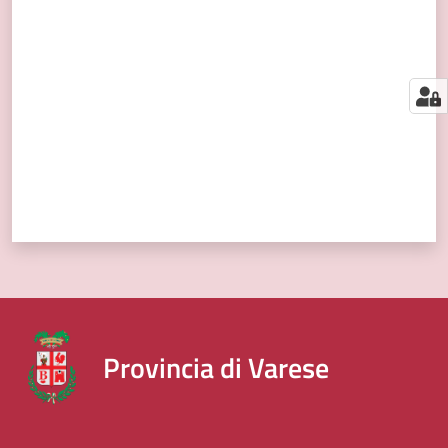
segnalazioni
Valuta da 1 a 5 stelle
News
Menu selezionato
Eventi
Seguici
su
Provincia di Varese