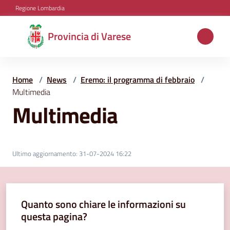
Vai al contenuto
Vai alla navigazione
Vai al footer
Regione Lombardia
Provincia
Provincia di Varese
di
Varese
Home
/
News
/
Eremo: il programma di febbraio
/
Multimedia
Multimedia
Aree
tematiche
Ultimo aggiornamento
:
31-07-2024 16:22
Amministrazione
Quanto sono chiare le informazioni su
Servizi
questa pagina?
e