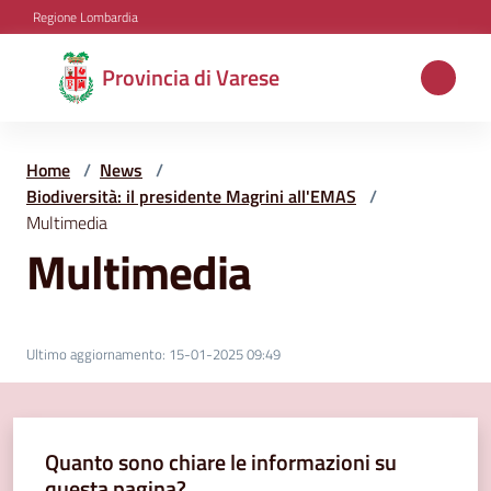
Vai al contenuto
Vai alla navigazione
Vai al footer
Regione Lombardia
Provincia
Provincia di Varese
di
Varese
Home
/
News
/
Biodiversità: il presidente Magrini all'EMAS
/
Multimedia
Aree
Multimedia
tematiche
Amministrazione
Ultimo aggiornamento
:
15-01-2025 09:49
Servizi
Quanto sono chiare le informazioni su
e
questa pagina?