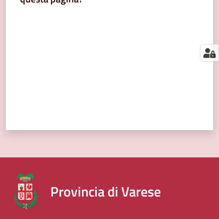
segnalazioni
Valuta da 1 a 5 stelle
News
Menu selezionato
Eventi
Seguici
su
Provincia di Varese