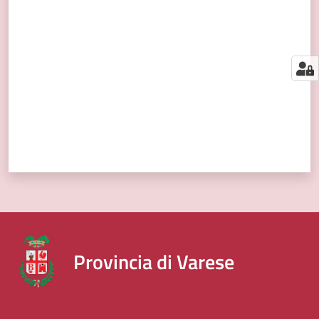
segnalazioni
Valuta da 1 a 5 stelle
News
Menu selezionato
Eventi
Seguici
su
Provincia di Varese