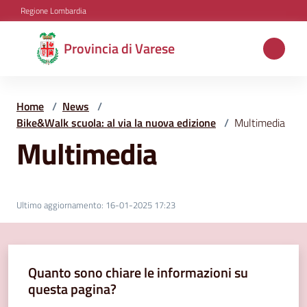
Vai al contenuto
Vai alla navigazione
Vai al footer
Regione Lombardia
Provincia
Provincia di Varese
di
Varese
Home
/
News
/
Bike&Walk scuola: al via la nuova edizione
/
Multimedia
Multimedia
Aree
tematiche
Ultimo aggiornamento
:
16-01-2025 17:23
Amministrazione
Quanto sono chiare le informazioni su
Servizi
questa pagina?
e