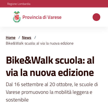
Vai al contenuto
Vai alla navigazione
Vai al footer
Regione Lombardia
Provincia
Provincia di Varese
di
Varese
Home
/
News
/
Bike&Walk scuola: al via la nuova edizione
Aree
Bike&Walk scuola: al
Salta al contenuto
tematiche
via la nuova edizione
Amministrazione
Dal 16 settembre al 20 ottobre, le scuole di 
Varese promuovono la mobilità leggera e 
Servizi
sostenibile 
e