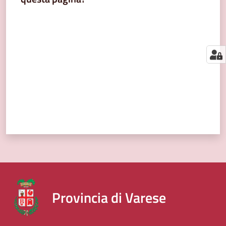
segnalazioni
Valuta da 1 a 5 stelle
News
Menu selezionato
Eventi
Seguici
su
Provincia di Varese