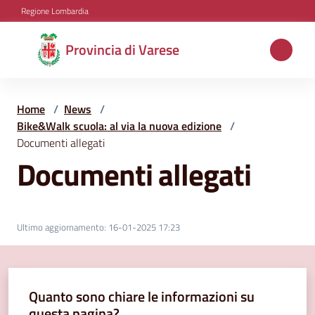
Vai al contenuto
Vai alla navigazione
Vai al footer
Regione Lombardia
Provincia
Provincia di Varese
di
Varese
Home
/
News
/
Bike&Walk scuola: al via la nuova edizione
/
Documenti allegati
Aree
Documenti allegati
tematiche
Amministrazione
Ultimo aggiornamento
:
16-01-2025 17:23
Servizi
Quanto sono chiare le informazioni su
e
questa pagina?