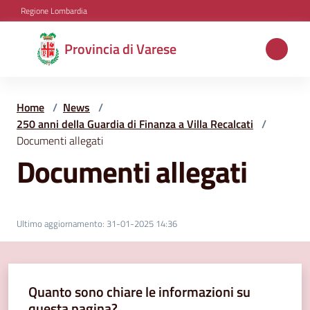
Vai al contenuto
Vai alla navigazione
Vai al footer
Regione Lombardia
Provincia
Provincia di Varese
di
Varese
Home
/
News
/
250 anni della Guardia di Finanza a Villa Recalcati
/
Documenti allegati
Aree
Documenti allegati
tematiche
Amministrazione
Ultimo aggiornamento
:
31-01-2025 14:36
Servizi
Quanto sono chiare le informazioni su
e
questa pagina?