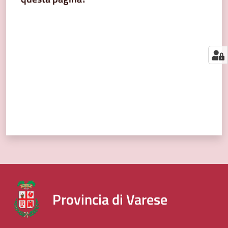
segnalazioni
Valuta da 1 a 5 stelle
News
Menu selezionato
Eventi
Seguici
su
Provincia di Varese