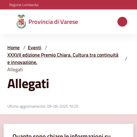
Vai al contenuto
Vai alla navigazione
Vai al footer
Regione Lombardia
Provincia
Provincia di Varese
di
Varese
Home
/
Eventi
/
XXXVII edizione Premio Chiara. Cultura tra continuità
/
e innovazione.
Aree
Allegati
tematiche
Allegati
Amministrazione
Ultimo aggiornamento
:
09-09-2025 10:25
Servizi
e
Quanto sono chiare le informazioni su