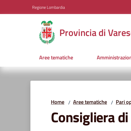
Vai al contenuto
Vai alla navigazione
Vai al footer
Regione Lombardia
Provincia di Vares
Aree tematiche
Amministrazio
Home
Aree tematiche
Pari o
/
/
Consigliera di