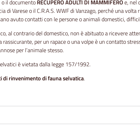
O
o il documento
RECUPERO ADULTI DI MAMMIFERO
e, nel 
cia di Varese o il C.R.A.S. WWF di Vanzago, perché una volta ra
ano avuto contatti con le persone o animali domestici, diffic
co, al contrario del domestico, non è abituato a ricevere atte
a rassicurante, per un rapace o una volpe è un contatto str
dannose per l’animale stesso.
selvatici è vietata dalla legge 157/1992.
ti di rinvenimento di fauna selvatica
.