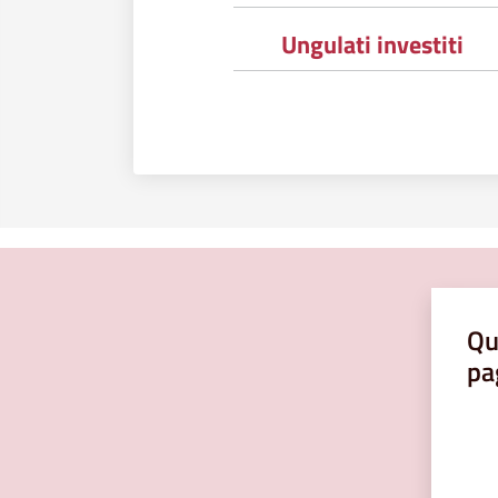
Ungulati investiti
Qu
pa
Valut