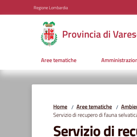
Vai al contenuto
Vai alla navigazione
Vai al footer
Regione Lombardia
Provincia di Vares
Aree tematiche
Amministrazio
Home
Aree tematiche
Ambien
/
/
Servizio di recupero di fauna selvatica 
Servizio di re