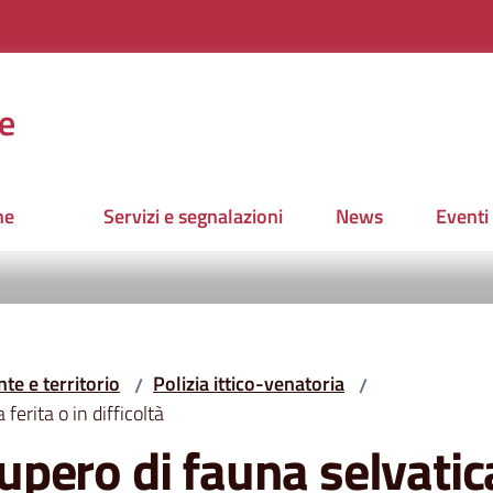
e
ne
Servizi e segnalazioni
News
Eventi
te e territorio
Polizia ittico-venatoria
/
/
ferita o in difficoltà
cupero di fauna selvatica