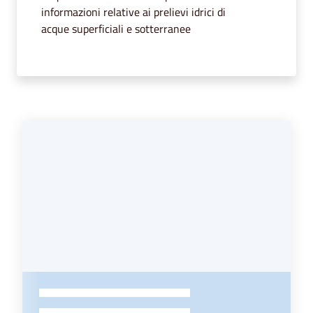
segnalazioni
informazioni relative ai prelievi idrici di
acque superficiali e sotterranee
News
Eventi
Seguici
su