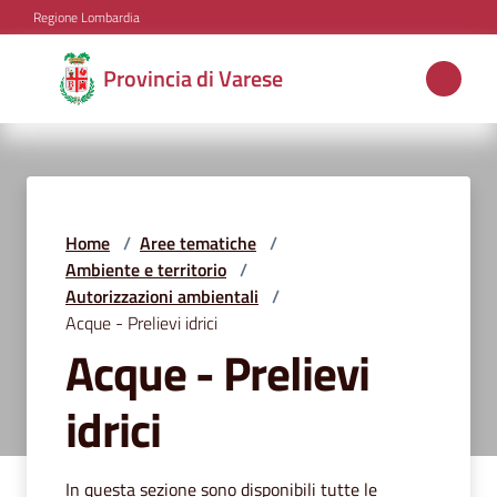
Vai al contenuto
Vai alla navigazione
Vai al footer
Regione Lombardia
Provincia
Provincia di Varese
di
Varese
Aree
Home
/
Aree tematiche
/
tematiche
Ambiente e territorio
/
Autorizzazioni ambientali
/
Acque - Prelievi idrici
Acque - Prelievi
Amministrazione
idrici
Servizi
e
In questa sezione sono disponibili tutte le