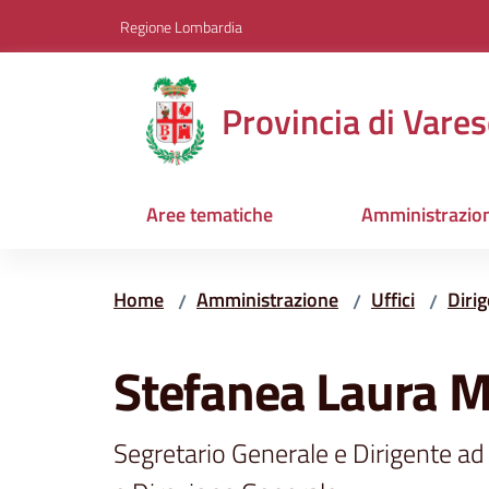
Vai al contenuto
Vai alla navigazione
Vai al footer
Regione Lombardia
Provincia di Vares
Aree tematiche
Amministrazio
Home
Amministrazione
Uffici
Dirig
/
/
/
Salta al contenuto
Stefanea Laura M
Segretario Generale e Dirigente ad 