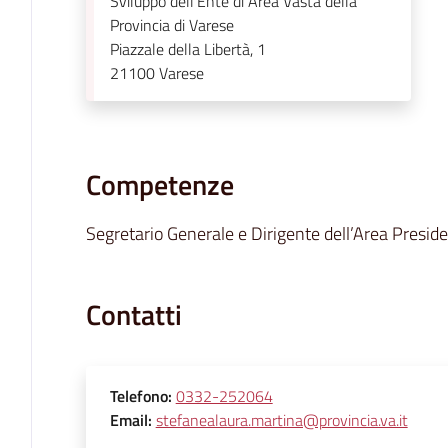
Sviluppo dell'Ente di Area Vasta della
Provincia di Varese
Piazzale della Libertà, 1
21100
Varese
Competenze
Segretario Generale e Dirigente dell’Area Presid
Contatti
Telefono
:
0332-252064
Email
:
stefanealaura.martina@provincia.va.it