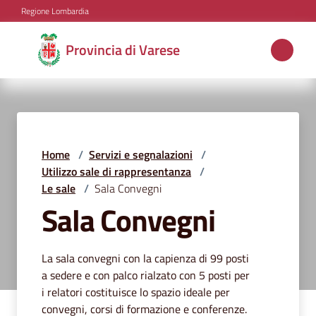
Vai al contenuto
Vai alla navigazione
Vai al footer
Regione Lombardia
Provincia
Provincia di Varese
di
Varese
Aree
Home
/
Servizi e segnalazioni
/
tematiche
Utilizzo sale di rappresentanza
/
Le sale
/
Sala Convegni
Sala Convegni
Amministrazione
La sala convegni con la capienza di 99 posti
a sedere e con palco rialzato con 5 posti per
Servizi
i relatori costituisce lo spazio ideale per
e
convegni, corsi di formazione e conferenze.