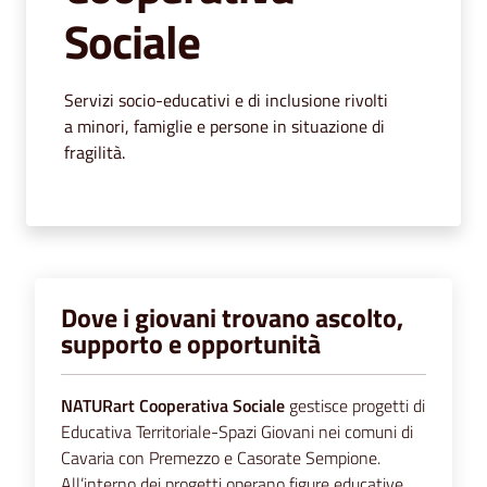
segnalazioni
Sociale
Menu selezionato
News
Servizi socio-educativi e di inclusione rivolti
Eventi
a minori, famiglie e persone in situazione di
fragilità.
Seguici
su
Dove i giovani trovano ascolto,
supporto e opportunità
NATURart Cooperativa Sociale
gestisce progetti di
Educativa Territoriale-Spazi Giovani nei comuni di
Cavaria con Premezzo e Casorate Sempione.
All’interno dei progetti operano figure educative