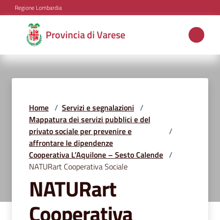
Vai al contenuto
Vai alla navigazione
Vai al footer
Regione Lombardia
Provincia
Provincia di Varese
di
Varese
Aree
Home
/
Servizi e segnalazioni
/
tematiche
Mappatura dei servizi pubblici e del
privato sociale per prevenire e
/
affrontare le dipendenze
Cooperativa L’Aquilone – Sesto Calende
/
Amministrazione
NATURart Cooperativa Sociale
NATURart
Servizi
Cooperativa
e