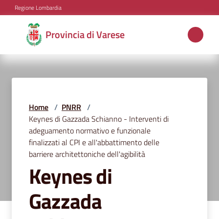
Vai al contenuto
Vai alla navigazione
Vai al footer
Regione Lombardia
Provincia
Provincia di Varese
di
Varese
Aree
Home
/
PNRR
/
tematiche
Keynes di Gazzada Schianno - Interventi di
adeguamento normativo e funzionale
finalizzati al CPI e all'abbattimento delle
barriere architettoniche dell'agibilità
Amministrazione
Keynes di
Gazzada
Servizi
e