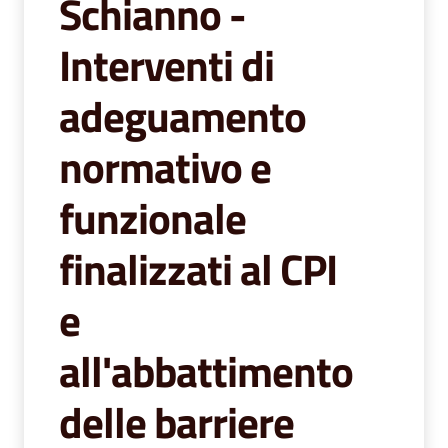
Schianno -
segnalazioni
Interventi di
News
adeguamento
Eventi
normativo e
Seguici
funzionale
su
finalizzati al CPI
e
all'abbattimento
delle barriere