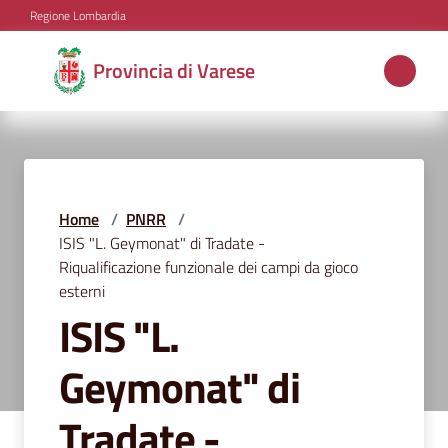
Vai al contenuto
Vai alla navigazione
Vai al footer
Regione Lombardia
Provincia
Provincia di Varese
di
Varese
Aree
Home
/
PNRR
/
tematiche
ISIS "L. Geymonat" di Tradate -
Riqualificazione funzionale dei campi da gioco
esterni
ISIS "L.
Amministrazione
Geymonat" di
Servizi
Tradate -
e