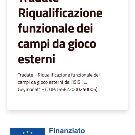
segnalazioni
Riqualificazione
News
funzionale dei
Eventi
campi da gioco
esterni
Seguici
su
Tradate - Riqualificazione funzionale dei
campi da gioco esterni dell'ISIS "L.
Geymonat" - (CUP: J65F22000240006)