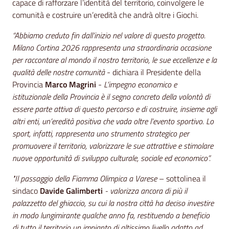
capace di rafforzare l’identità del territorio, coinvolgere le
comunità e costruire un’eredità che andrà oltre i Giochi.
“Abbiamo creduto fin dall’inizio nel valore di questo progetto.
Milano Cortina 2026 rappresenta una straordinaria occasione
per raccontare al mondo il nostro territorio, le sue eccellenze e la
qualità delle nostre comunità
- dichiara il Presidente della
Provincia
Marco Magrini
-
L’impegno economico e
istituzionale della Provincia è il segno concreto della volontà di
essere parte attiva di questo percorso e di costruire, insieme agli
altri enti, un’eredità positiva che vada oltre l’evento sportivo. Lo
sport, infatti, rappresenta uno strumento strategico per
promuovere il territorio, valorizzare le sue attrattive e stimolare
nuove opportunità di sviluppo culturale, sociale ed economico”.
"Il passaggio della Fiamma Olimpica a Varese
– sottolinea il
sindaco
Davide Galimberti
- valorizza ancora di più il
palazzetto del ghiaccio, su cui la nostra città ha deciso investire
in modo lungimirante qualche anno fa, restituendo a beneficio
di tutto il territorio un impianto di altissimo livello adatto ad