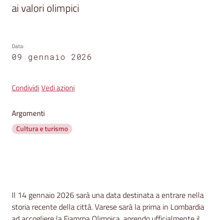
segnalazioni
ai valori olimpici
News
Menu selezionato
Data
:
Eventi
09 gennaio 2026
Condividi
Vedi azioni
Seguici
su
Argomenti
Cultura e turismo
Contenuto
Il 14 gennaio 2026 sarà una data destinata a entrare nella
storia recente della città. Varese sarà la prima in Lombardia
ad accogliere la Fiamma Olimpica, aprendo ufficialmente il