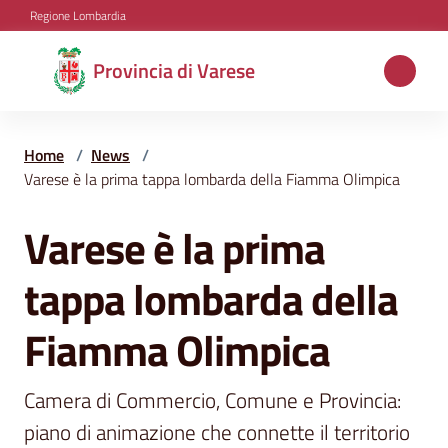
Vai al contenuto
Vai alla navigazione
Vai al footer
Regione Lombardia
Provincia
Provincia di Varese
di
Varese
Home
/
News
/
Varese è la prima tappa lombarda della Fiamma Olimpica
Aree
Varese è la prima
Salta al contenuto
tematiche
tappa lombarda della
Amministrazione
Fiamma Olimpica
Camera di Commercio, Comune e Provincia: 
Servizi
e
piano di animazione che connette il territorio 