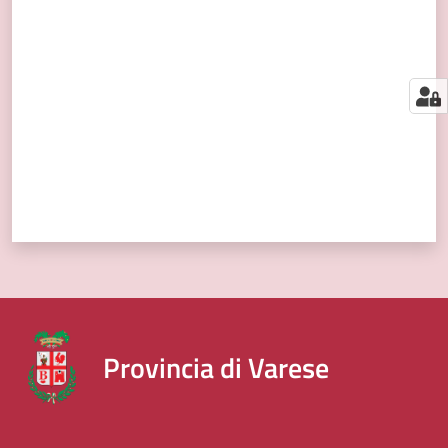
segnalazioni
Valuta da 1 a 5 stelle
News
Menu selezionato
Eventi
Seguici
su
Provincia di Varese