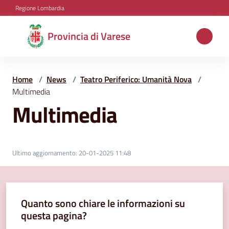
Vai al contenuto
Vai alla navigazione
Vai al footer
Regione Lombardia
Provincia
Provincia di Varese
di
Varese
Home
/
News
/
Teatro Periferico: Umanità Nova
/
Multimedia
Multimedia
Aree
tematiche
Ultimo aggiornamento
:
20-01-2025 11:48
Amministrazione
Quanto sono chiare le informazioni su
Servizi
questa pagina?
e