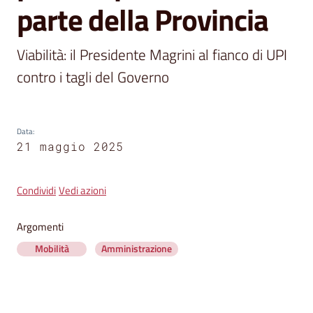
segnalazioni
parte della Provincia
News
Viabilità: il Presidente Magrini al fianco di UPI 
Menu selezionato
contro i tagli del Governo
Eventi
Data
:
Seguici
21 maggio 2025
su
Condividi
Vedi azioni
Argomenti
Mobilità
Amministrazione