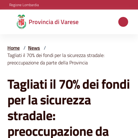
Vai al contenuto
Vai alla navigazione
Vai al footer
Regione Lombardia
Provincia
Provincia di Varese
di
Varese
Home
/
News
/
Tagliati il 70% dei fondi per la sicurezza stradale:
preoccupazione da parte della Provincia
Aree
tematiche
Tagliati il 70% dei fondi
Salta al contenuto
per la sicurezza
Amministrazione
stradale:
Servizi
preoccupazione da
e