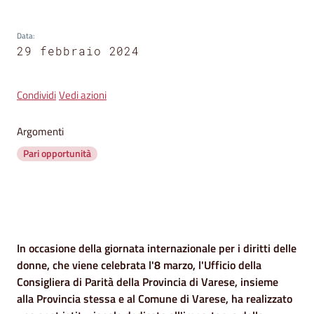
segnalazioni
Data
News
:
29 febbraio 2024
Menu selezionato
Eventi
Condividi
Vedi azioni
Argomenti
Seguici
su
Pari opportunità
Contenuto
In occasione della giornata internazionale per i diritti delle
donne, che viene celebrata l'8 marzo, l'Ufficio della
Consigliera di Parità della Provincia di Varese, insieme
alla Provincia stessa e al Comune di Varese, ha realizzato