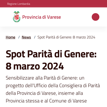
Vai al contenuto
Vai alla navigazione
Vai al footer
Regione Lombardia
Provincia
Provincia di Varese
di
Varese
Home
/
News
/
Spot Parità di Genere: 8 marzo 2024
Spot Parità di Genere:
Salta al contenuto
Aree
tematiche
8 marzo 2024
Amministrazione
Sensibilizzare alla Parità di Genere: un 
progetto dell'Ufficio della Consigliera di Parità 
della Provincia di Varese, insieme alla 
Servizi
Provincia stessa e al Comune di Varese
e