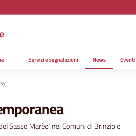
e
ne
Servizi e segnalazioni
News
Eventi
Menu selezionato
ea
temporanea
el Sasso Marèe' nei Comuni di Brinzio e 