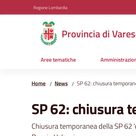
Vai al contenuto
Vai alla navigazione
Vai al footer
Regione Lombardia
Provincia di Vares
Aree tematiche
Amministrazio
Home
News
SP 62: chiusura temporan
/
/
Salta al contenuto
SP 62: chiusura 
Chiusura temporanea della SP 62 'd