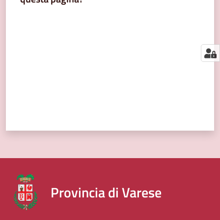
segnalazioni
Valuta da 1 a 5 stelle
News
Menu selezionato
Eventi
Seguici
su
Provincia di Varese