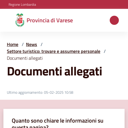
Vai al contenuto
Vai alla navigazione
Vai al footer
Regione Lombardia
Provincia
Provincia di Varese
di
Varese
Home
/
News
/
Settore turistico: trovare e assumere personale
/
Documenti allegati
Aree
Documenti allegati
tematiche
Amministrazione
Ultimo aggiornamento
:
05-02-2025 10:58
Servizi
Quanto sono chiare le informazioni su
e
questa pagina?