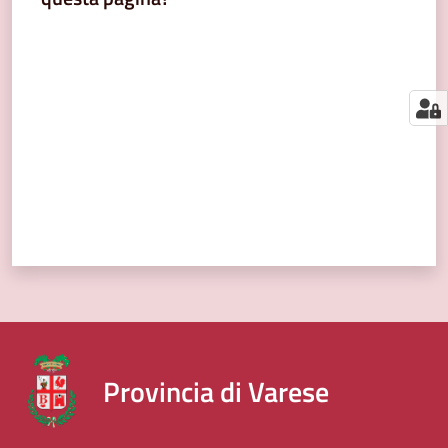
segnalazioni
Valuta da 1 a 5 stelle
News
Menu selezionato
Eventi
Seguici
su
Provincia di Varese