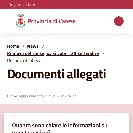
Vai al contenuto
Vai alla navigazione
Vai al footer
Regione Lombardia
Provincia
Provincia di Varese
di
Varese
Home
/
News
/
Rinnovo del consiglio: si vota il 29 settembre
/
Documenti allegati
Aree
Documenti allegati
tematiche
Amministrazione
Ultimo aggiornamento
:
17-01-2025 14:02
Servizi
Quanto sono chiare le informazioni su
e
questa pagina?