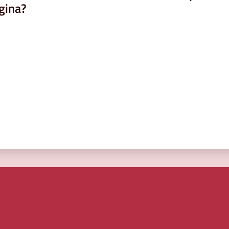
gina?
a da 1 a 5 stelle