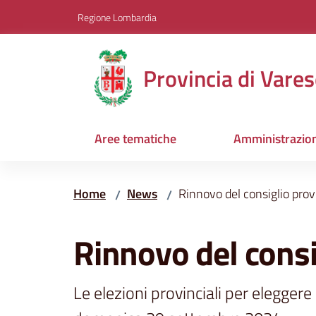
Vai al contenuto
Vai alla navigazione
Vai al footer
Regione Lombardia
Provincia di Vares
Aree tematiche
Amministrazio
Home
News
Rinnovo del consiglio prov
/
/
Salta al contenuto
Rinnovo del consi
Le elezioni provinciali per eleggere 