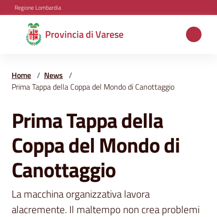
Vai al contenuto
Vai alla navigazione
Vai al footer
Regione Lombardia
Provincia
Provincia di Varese
di
Varese
Home
/
News
/
Prima Tappa della Coppa del Mondo di Canottaggio
Aree
Prima Tappa della
Salta al contenuto
tematiche
Coppa del Mondo di
Amministrazione
Canottaggio
La macchina organizzativa lavora 
Servizi
e
alacremente. Il maltempo non crea problemi 