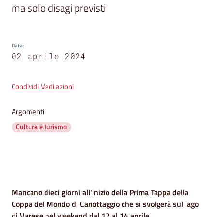
segnalazioni
ma solo disagi previsti
News
Menu selezionato
Data
:
Eventi
02 aprile 2024
Condividi
Vedi azioni
Seguici
su
Argomenti
Cultura e turismo
Contenuto
Mancano dieci giorni all'inizio della Prima Tappa della
Coppa del Mondo di Canottaggio che si svolgerà sul lago
di Varese nel weekend dal 12 al 14 aprile.