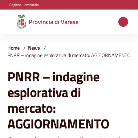
Vai al contenuto
Vai alla navigazione
Vai al footer
Regione Lombardia
Provincia
Provincia di Varese
di
Varese
Home
/
News
/
PNRR – indagine esplorativa di mercato: AGGIORNAMENTO
Aree
PNRR – indagine
Salta al contenuto
tematiche
esplorativa di
Amministrazione
mercato:
AGGIORNAMENTO
Servizi
e