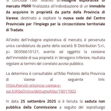
Contenuto
Si conclude l’iter relativo all’
indagine esplorativa di
mercato PNRR
finalizzata all’individuazione di un
immobile
da acquisire in proprietà da parte della Provincia di
Varese
, destinato a ospitare la
nuova sede del Centro
Provinciale per l’Impiego per la circoscrizione territoriale
di Tradate
.
All’esito dell’indagine esplorativa di mercato, è pervenuta
unica candidatura da parte della società B Distribution S.r.l.,
p.i. 00356610121, avente ad oggetto la cessione
dell’immobile di sua proprietà in Venegono Inferiore, risultata
regolare ai termini del correlato avviso pubblico.
La determina è consultabile all’Albo Pretorio della Provincia
di Varese al seguente link:
https://servizi-provincia-varese.e-
pal.it/AlboOnline/dettaglioAlbo/19017002
In data
25 settembre 2025
si è tenuta la
seduta non
pubblica della Commissione
a seguito del sopralluogo