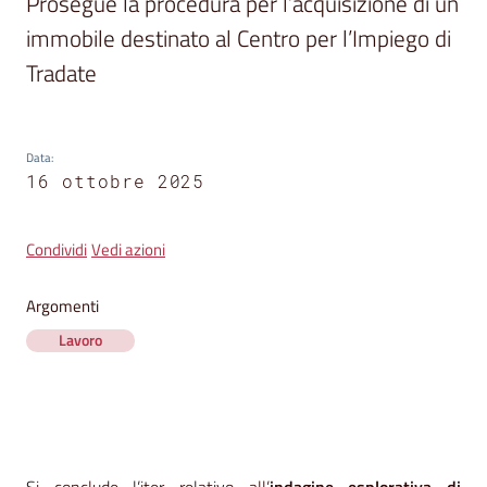
Prosegue la procedura per l’acquisizione di un 
segnalazioni
immobile destinato al Centro per l’Impiego di 
News
Tradate
Menu selezionato
Eventi
Data
:
16 ottobre 2025
Seguici
su
Condividi
Vedi azioni
Argomenti
Lavoro