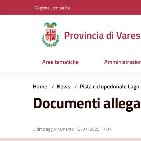
Vai al contenuto
Vai alla navigazione
Vai al footer
Regione Lombardia
Provincia di Vares
Aree tematiche
Amministrazio
Home
News
Pista ciclopedonale Lago 
/
/
Documenti allega
Ultimo aggiornamento
:
13-01-2025 17:01