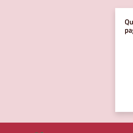
Qu
pa
Valut