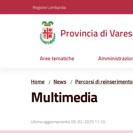
Vai al contenuto
Vai alla navigazione
Vai al footer
Regione Lombardia
Provincia di Vares
Aree tematiche
Amministrazio
Home
News
Percorsi di reinserimento 
/
/
Multimedia
Ultimo aggiornamento
:
05-02-2025 11:10