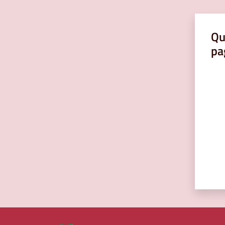
Qu
pa
Valut