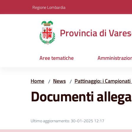
Vai al contenuto
Vai alla navigazione
Vai al footer
Regione Lombardia
Provincia di Vares
Aree tematiche
Amministrazio
Home
News
Pattinaggio: i Campionati 
/
/
Documenti allega
Ultimo aggiornamento
:
30-01-2025 12:17