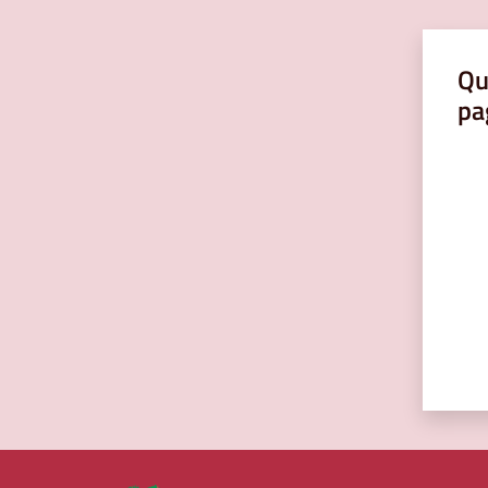
Qu
pa
Valut