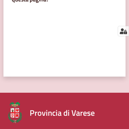
segnalazioni
Valuta da 1 a 5 stelle
News
Menu selezionato
Eventi
Seguici
su
Provincia di Varese