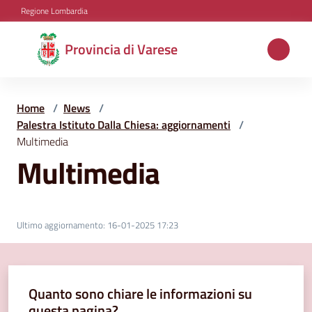
Vai al contenuto
Vai alla navigazione
Vai al footer
Regione Lombardia
Provincia
Provincia di Varese
di
Varese
Home
/
News
/
Palestra Istituto Dalla Chiesa: aggiornamenti
/
Multimedia
Aree
Multimedia
tematiche
Amministrazione
Ultimo aggiornamento
:
16-01-2025 17:23
Servizi
Quanto sono chiare le informazioni su
e
questa pagina?