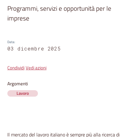
segnalazioni
Programmi, servizi e opportunità per le 
News
imprese
Menu selezionato
Eventi
Data
:
03 dicembre 2025
Seguici
su
Condividi
Vedi azioni
Argomenti
Lavoro
Contenuto
Il mercato del lavoro italiano è sempre più alla ricerca di