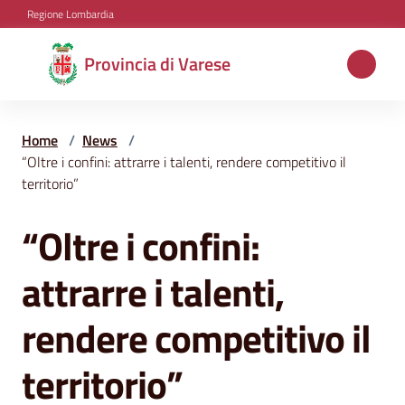
Vai al contenuto
Vai alla navigazione
Vai al footer
Regione Lombardia
Provincia
Provincia di Varese
di
Varese
Home
/
News
/
“Oltre i confini: attrarre i talenti, rendere competitivo il
territorio”
Aree
tematiche
“Oltre i confini:
Salta al contenuto
attrarre i talenti,
Amministrazione
rendere competitivo il
Servizi
territorio”
e