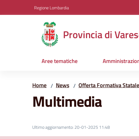
Vai al contenuto
Vai alla navigazione
Vai al footer
Regione Lombardia
Provincia di Vares
Aree tematiche
Amministrazio
Home
News
Offerta Formativa Statal
/
/
Multimedia
Ultimo aggiornamento
:
20-01-2025 11:48