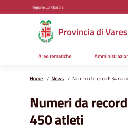
Vai al contenuto
Vai alla navigazione
Vai al footer
Regione Lombardia
Provincia di Vares
Aree tematiche
Amministrazio
Home
News
Numeri da record: 34 nazion
/
/
Salta al contenuto
Numeri da record:
450 atleti