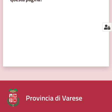
segnalazioni
Valuta da 1 a 5 stelle
News
Menu selezionato
Eventi
Seguici
su
Provincia di Varese