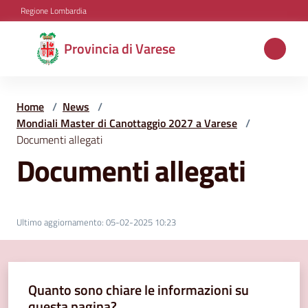
Vai al contenuto
Vai alla navigazione
Vai al footer
Regione Lombardia
Provincia
Provincia di Varese
di
Varese
Home
/
News
/
Mondiali Master di Canottaggio 2027 a Varese
/
Documenti allegati
Aree
Documenti allegati
tematiche
Amministrazione
Ultimo aggiornamento
:
05-02-2025 10:23
Servizi
Quanto sono chiare le informazioni su
e
questa pagina?