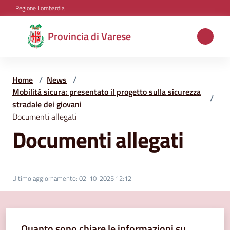
Vai al contenuto
Vai alla navigazione
Vai al footer
Regione Lombardia
Provincia
Provincia di Varese
di
Varese
Home
/
News
/
Mobilità sicura: presentato il progetto sulla sicurezza
/
stradale dei giovani
Aree
Documenti allegati
tematiche
Documenti allegati
Amministrazione
Ultimo aggiornamento
:
02-10-2025 12:12
Servizi
e
Quanto sono chiare le informazioni su