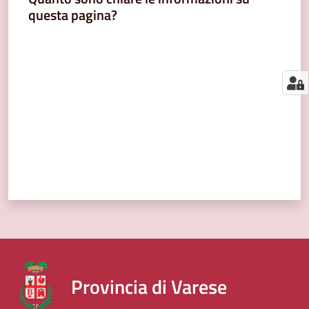
segnalazioni
questa pagina?
News
Valuta da 1 a 5 stelle
Menu selezionato
Eventi
Seguici
su
Provincia di Varese