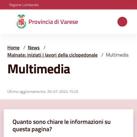
Vai al contenuto
Vai alla navigazione
Vai al footer
Regione Lombardia
Provincia
Provincia di Varese
di
Varese
Home
/
News
/
Malnate: iniziati i lavori della ciclopedonale
/
Multimedia
Multimedia
Aree
tematiche
Ultimo aggiornamento
:
29-07-2024 15:25
Amministrazione
Quanto sono chiare le informazioni su
Servizi
questa pagina?
e