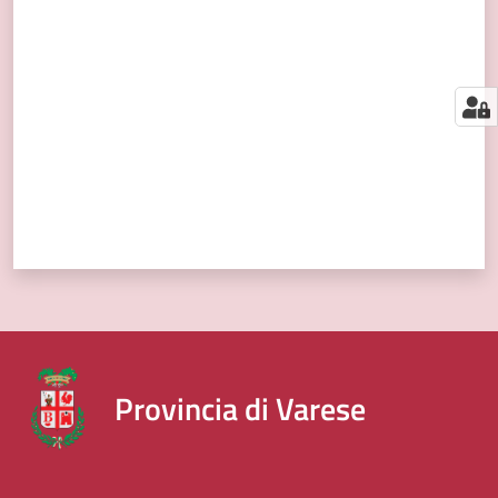
segnalazioni
Valuta da 1 a 5 stelle
News
Menu selezionato
Eventi
Seguici
su
Provincia di Varese