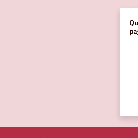
Qu
pa
Valut