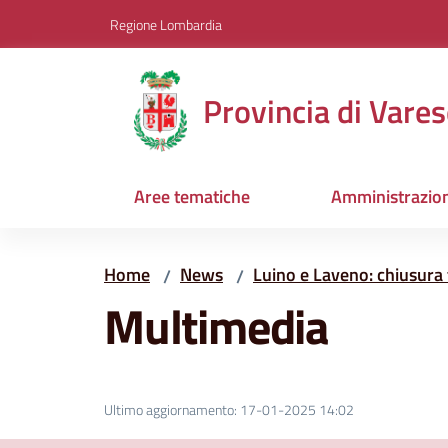
Vai al contenuto
Vai alla navigazione
Vai al footer
Regione Lombardia
Provincia di Vares
Aree tematiche
Amministrazio
Home
News
Luino e Laveno: chiusura
/
/
Multimedia
Ultimo aggiornamento
:
17-01-2025 14:02