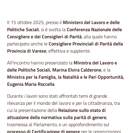
Contenuto
Il 15 ottobre 2025, presso il
Ministero del Lavoro e delle
Politiche Sociali
, si è svolta la
Conferenza Nazionale delle
Consigliere e dei Consiglieri di Parità
, alla quale hanno
partecipato anche le
Consigliere Provinciali di Parità della
Provincia di Varese
, effettiva e supplente.
All’incontro hanno presenziato la
Ministra del Lavoro e
delle Politiche Sociali, Marina Elvira Calderone
, e la
Ministra per la Famiglia, la Natalità e le Pari Opportunità,
Eugenia Maria Roccella
.
Durante i lavori sono stati affrontati temi di grande
rilevanza per il mondo del lavoro e per la cittadinanza, tra
cui la presentazione della
Relazione sullo stato di
attuazione della normativa sulla parità di genere
,
trasmessa al Parlamento, e un approfondimento sul
processo di Certificazione di genere
per le organizzazioni