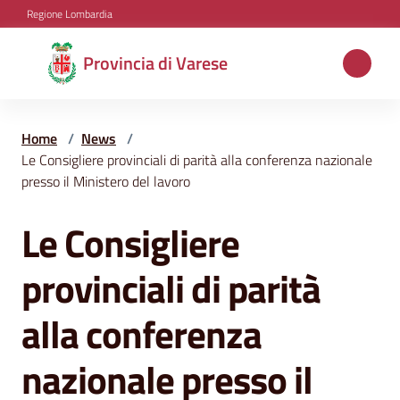
Vai al contenuto
Vai alla navigazione
Vai al footer
Regione Lombardia
Provincia
Provincia di Varese
di
Varese
Home
/
News
/
Le Consigliere provinciali di parità alla conferenza nazionale
presso il Ministero del lavoro
Aree
tematiche
Le Consigliere
Salta al contenuto
provinciali di parità
Amministrazione
alla conferenza
Servizi
nazionale presso il
e