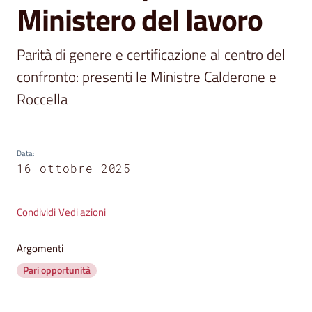
segnalazioni
Ministero del lavoro
News
Parità di genere e certificazione al centro del 
Menu selezionato
confronto: presenti le Ministre Calderone e 
Eventi
Roccella
Seguici
su
Data
:
16 ottobre 2025
Condividi
Vedi azioni
Argomenti
Pari opportunità