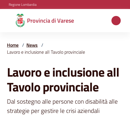
Vai al contenuto
Vai alla navigazione
Vai al footer
Regione Lombardia
Provincia
Provincia di Varese
di
Varese
Home
/
News
/
Lavoro e inclusione all Tavolo provinciale
Aree
Lavoro e inclusione all
Salta al contenuto
tematiche
Tavolo provinciale
Amministrazione
Dal sostegno alle persone con disabilità alle 
strategie per gestire le crisi aziendali
Servizi
e