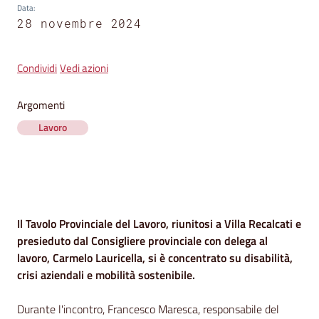
segnalazioni
Data
:
28 novembre 2024
News
Menu selezionato
Condividi
Vedi azioni
Eventi
Argomenti
Lavoro
Seguici
su
Contenuto
Il Tavolo Provinciale del Lavoro, riunitosi a Villa Recalcati e
presieduto dal Consigliere provinciale con delega al
lavoro, Carmelo Lauricella, si è concentrato su disabilità,
crisi aziendali e mobilità sostenibile.
Durante l'incontro, Francesco Maresca, responsabile del