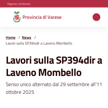
Vai al contenuto
Vai alla navigazione
Vai al footer
Regione Lombardia
Provincia
Provincia di Varese
di
Varese
Home
/
News
/
Lavori sulla SP394dir a Laveno Mombello
Aree
Lavori sulla SP394dir a
Salta al contenuto
tematiche
Laveno Mombello
Amministrazione
Senso unico alternato dal 29 settembre all’11 
ottobre 2025
Servizi
e