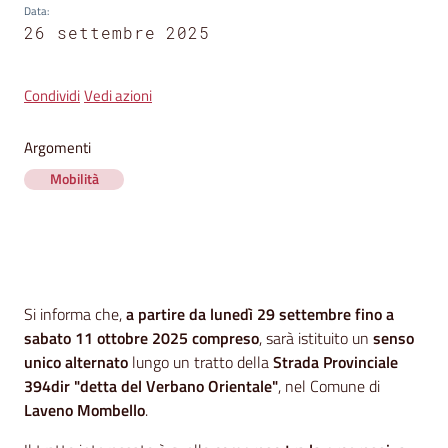
segnalazioni
Data
:
26 settembre 2025
News
Menu selezionato
Condividi
Vedi azioni
Eventi
Argomenti
Mobilità
Seguici
su
Contenuto
Si informa che,
a partire da lunedì 29 settembre fino a
sabato 11 ottobre 2025 compreso
, sarà istituito un
senso
unico alternato
lungo un tratto della
Strada Provinciale
394dir "detta del Verbano Orientale"
, nel Comune di
Laveno Mombello
.