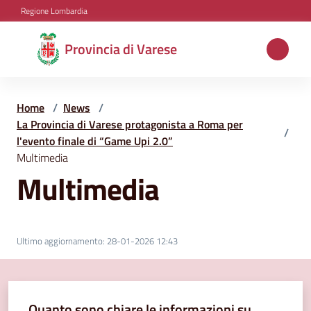
Vai al contenuto
Vai alla navigazione
Vai al footer
Regione Lombardia
Provincia
Provincia di Varese
di
Varese
Home
/
News
/
La Provincia di Varese protagonista a Roma per
/
l'evento finale di “Game Upi 2.0”
Aree
Multimedia
tematiche
Multimedia
Amministrazione
Ultimo aggiornamento
:
28-01-2026 12:43
Servizi
e
Quanto sono chiare le informazioni su