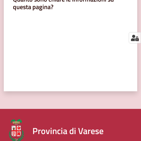
segnalazioni
questa pagina?
News
Valuta da 1 a 5 stelle
Menu selezionato
Eventi
Seguici
su
Provincia di Varese